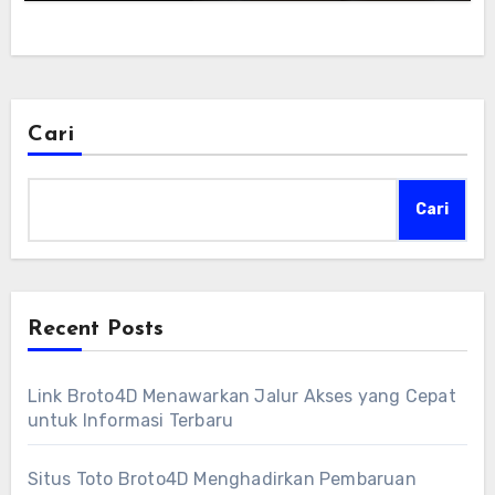
Cari
Cari
Recent Posts
Link Broto4D Menawarkan Jalur Akses yang Cepat
untuk Informasi Terbaru
Situs Toto Broto4D Menghadirkan Pembaruan