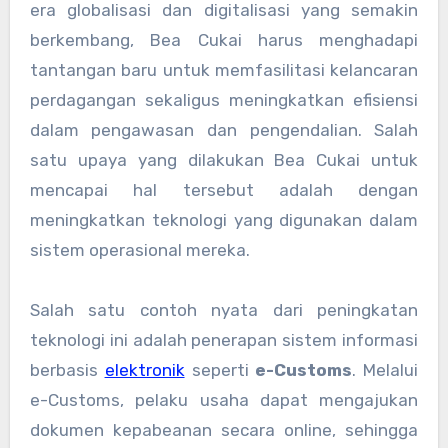
era globalisasi dan digitalisasi yang semakin
berkembang, Bea Cukai harus menghadapi
tantangan baru untuk memfasilitasi kelancaran
perdagangan sekaligus meningkatkan efisiensi
dalam pengawasan dan pengendalian. Salah
satu upaya yang dilakukan Bea Cukai untuk
mencapai hal tersebut adalah dengan
meningkatkan teknologi yang digunakan dalam
sistem operasional mereka.
Salah satu contoh nyata dari peningkatan
teknologi ini adalah penerapan sistem informasi
berbasis
elektronik
seperti
e-Customs
. Melalui
e-Customs, pelaku usaha dapat mengajukan
dokumen kepabeanan secara online, sehingga