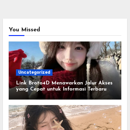
You Missed
Uncategorized
Link Broto4D Menawarkan Jalur Akses
yang Cepat untuk Informasi Terbaru