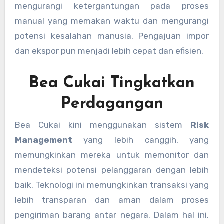
mengurangi ketergantungan pada proses
manual yang memakan waktu dan mengurangi
potensi kesalahan manusia. Pengajuan impor
dan ekspor pun menjadi lebih cepat dan efisien.
Bea Cukai Tingkatkan
Perdagangan
Bea Cukai kini menggunakan sistem
Risk
Management
yang lebih canggih, yang
memungkinkan mereka untuk memonitor dan
mendeteksi potensi pelanggaran dengan lebih
baik. Teknologi ini memungkinkan transaksi yang
lebih transparan dan aman dalam proses
pengiriman barang antar negara. Dalam hal ini,