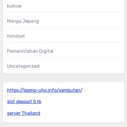
kuliner
Manga Jepang
mindset
Pemerintahan Digital
Uncategorized
https://lppmp-uho.info/sambutan/
slot deposit 5 rb
server Thailand