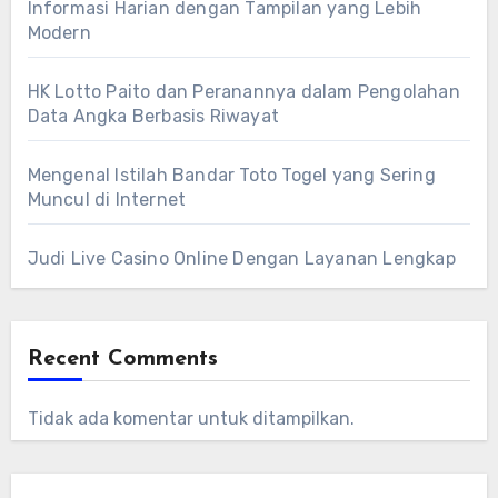
Informasi Harian dengan Tampilan yang Lebih
Modern
HK Lotto Paito dan Peranannya dalam Pengolahan
Data Angka Berbasis Riwayat
Mengenal Istilah Bandar Toto Togel yang Sering
Muncul di Internet
Judi Live Casino Online Dengan Layanan Lengkap
Recent Comments
Tidak ada komentar untuk ditampilkan.