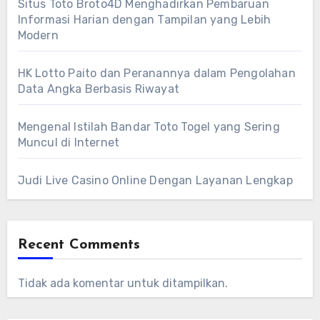
Situs Toto Broto4D Menghadirkan Pembaruan
Informasi Harian dengan Tampilan yang Lebih
Modern
HK Lotto Paito dan Peranannya dalam Pengolahan
Data Angka Berbasis Riwayat
Mengenal Istilah Bandar Toto Togel yang Sering
Muncul di Internet
Judi Live Casino Online Dengan Layanan Lengkap
Recent Comments
Tidak ada komentar untuk ditampilkan.