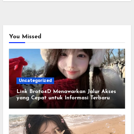
You Missed
Uncategorized
Link Broto4D Menawarkan Jalur Akses
yang Cepat untuk Informasi Terbaru