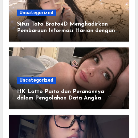
Uncategorized
Situs Toto Broto4D Menghadirkan
Pembaruan Informasi Harian dengan
Tampilan yang Lebih Modern
Uncategorized
HK Lotto Paito dan Peranannya
dalam Pengolahan Data Angka
Berbasis Riwayat