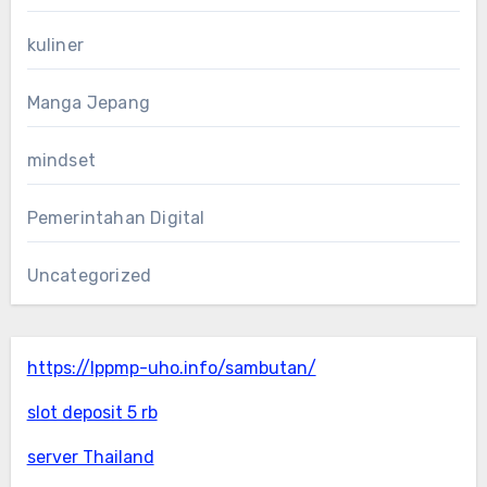
kuliner
Manga Jepang
mindset
Pemerintahan Digital
Uncategorized
https://lppmp-uho.info/sambutan/
slot deposit 5 rb
server Thailand