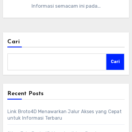
Informasi semacam ini pada…
Cari
Cari
Recent Posts
Link Broto4D Menawarkan Jalur Akses yang Cepat
untuk Informasi Terbaru