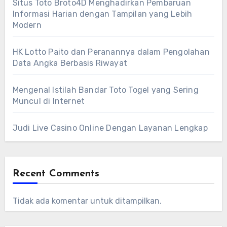
Situs Toto Broto4D Menghadirkan Pembaruan
Informasi Harian dengan Tampilan yang Lebih
Modern
HK Lotto Paito dan Peranannya dalam Pengolahan
Data Angka Berbasis Riwayat
Mengenal Istilah Bandar Toto Togel yang Sering
Muncul di Internet
Judi Live Casino Online Dengan Layanan Lengkap
Recent Comments
Tidak ada komentar untuk ditampilkan.