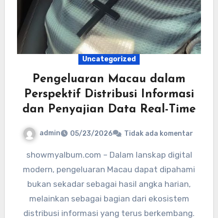
Uncategorized
Pengeluaran Macau dalam
Perspektif Distribusi Informasi
dan Penyajian Data Real-Time
admin
05/23/2026
Tidak ada komentar
showmyalbum.com – Dalam lanskap digital
modern, pengeluaran Macau dapat dipahami
bukan sekadar sebagai hasil angka harian,
melainkan sebagai bagian dari ekosistem
distribusi informasi yang terus berkembang.