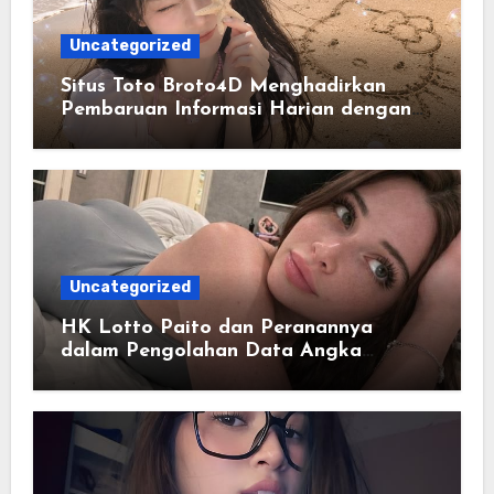
Uncategorized
Situs Toto Broto4D Menghadirkan
Pembaruan Informasi Harian dengan
Tampilan yang Lebih Modern
Uncategorized
HK Lotto Paito dan Peranannya
dalam Pengolahan Data Angka
Berbasis Riwayat