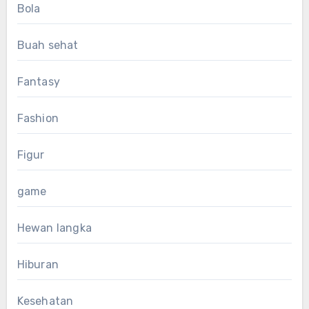
Bola
Buah sehat
Fantasy
Fashion
Figur
game
Hewan langka
Hiburan
Kesehatan