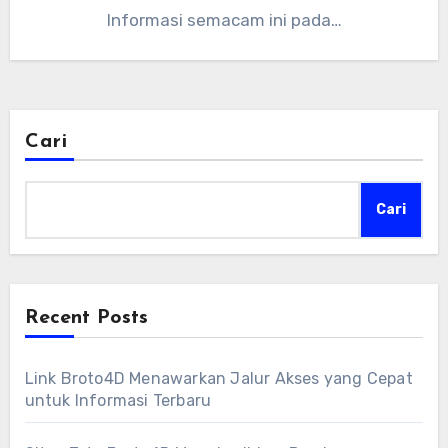
Informasi semacam ini pada…
Cari
Cari
Recent Posts
Link Broto4D Menawarkan Jalur Akses yang Cepat
untuk Informasi Terbaru